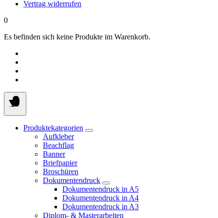
Vertrag widerrufen
0
Es befinden sich keine Produkte im Warenkorb.
Produktekategorien
Aufkleber
Beachflag
Banner
Briefpapier
Broschüren
Dokumentendruck
Dokumentendruck in A5
Dokumentendruck in A4
Dokumentendruck in A3
Diplom- & Masterarbeiten