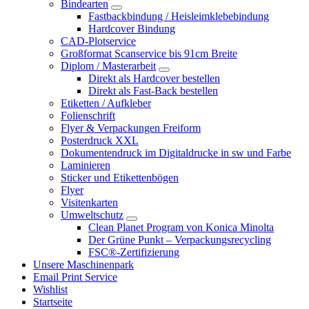
Bindearten
Fastbackbindung / Heisleimklebebindung
Hardcover Bindung
CAD-Plotservice
Großformat Scanservice bis 91cm Breite
Diplom / Masterarbeit
Direkt als Hardcover bestellen
Direkt als Fast-Back bestellen
Etiketten / Aufkleber
Folienschrift
Flyer & Verpackungen Freiform
Posterdruck XXL
Dokumentendruck im Digitaldrucke in sw und Farbe
Laminieren
Sticker und Etikettenbögen
Flyer
Visitenkarten
Umweltschutz
Clean Planet Program von Konica Minolta
Der Grüne Punkt – Verpackungsrecycling
FSC®-Zertifizierung
Unsere Maschinenpark
Email Print Service
Wishlist
Startseite