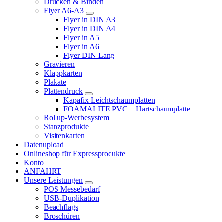
Drucken & Binden
Flyer A6-A3
Flyer in DIN A3
Flyer in DIN A4
Flyer in A5
Flyer in A6
Flyer DIN Lang
Gravieren
Klappkarten
Plakate
Plattendruck
Kapafix Leichtschaumplatten
FOAMALITE PVC – Hartschaumplatte
Rollup-Werbesystem
Stanzprodukte
Visitenkarten
Datenupload
Onlineshop für Expressprodukte
Konto
ANFAHRT
Unsere Leistungen
POS Messebedarf
USB-Duplikation
Beachflags
Broschüren