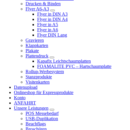
Drucken & Binden
Flyer A6-A3
Flyer in DIN A3
Flyer in DIN A4
Flyer in A5
Flyer in A6
Flyer DIN Lang
Gravieren
Klappkarten
Plakate
Plattendruck
Kapafix Leichtschaumplatten
FOAMALITE PVC – Hartschaumplatte
Rollup-Werbesystem
Stanzprodukte
Visitenkarten
Datenupload
Onlineshop für Expressprodukte
Konto
ANFAHRT
Unsere Leistungen
POS Messebedarf
USB-Duplikation
Beachflags
Broschüren