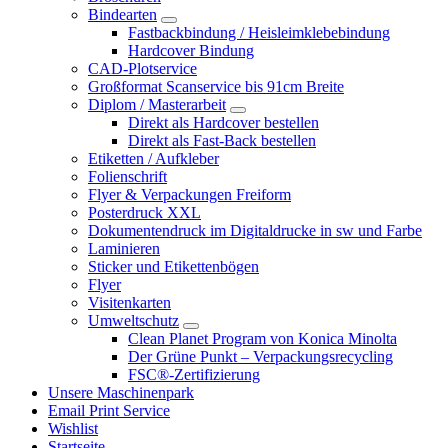
Bindearten
Fastbackbindung / Heisleimklebebindung
Hardcover Bindung
CAD-Plotservice
Großformat Scanservice bis 91cm Breite
Diplom / Masterarbeit
Direkt als Hardcover bestellen
Direkt als Fast-Back bestellen
Etiketten / Aufkleber
Folienschrift
Flyer & Verpackungen Freiform
Posterdruck XXL
Dokumentendruck im Digitaldrucke in sw und Farbe
Laminieren
Sticker und Etikettenbögen
Flyer
Visitenkarten
Umweltschutz
Clean Planet Program von Konica Minolta
Der Grüne Punkt – Verpackungsrecycling
FSC®-Zertifizierung
Unsere Maschinenpark
Email Print Service
Wishlist
Startseite