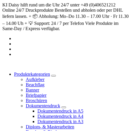
Springe
KI Daisy hilft rund um die Uhr 24/7 unter +49 (0)406521212
zum
Online 24/7 Druckprodukte Bestellen und abholen oder per DHL
Inhalt
liefern lassen. + 📦 Abholung: Mo–Do 11.30 – 17.00 Uhr · Fr 11.30
– 14.00 Uh + 💡 Support: 24 / 7 per Telefon Viele Produkte im
Same-Day / Express verfügbar.
Produktekategorien
Aufkleber
Beachflag
Banner
Briefpapier
Broschüren
Dokumentendruck
Dokumentendruck in A5
Dokumentendruck in A4
Dokumentendruck in A3
Diplom- & Masterarbeiten