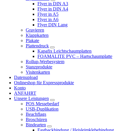
Flyer in DIN A3
Flyer in DIN A4
Flyer in A5
Flyer in A6
Flyer DIN Lang
Gravieren
Klappkarten
Plakate
Plattendruck
Kapafix Leichtschaumplatten
FOAMALITE PVC – Hartschaumplatte
Rollup-Werbesystem
Stanzprodukte
Visitenkarten
Datenupload
Onlineshop für Expressprodukte
Konto
ANFAHRT
Unsere Leistungen
POS Messebedarf
USB-Duplikation
Beachflags
Broschüren
Bindearten
Fastbackbindung / Heisleimklebebindung