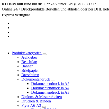
Springe
KI Daisy hilft rund um die Uhr 24/7 unter +49 (0)406521212
zum
Online 24/7 Druckprodukte Bestellen und abholen oder per DHL lief
Inhalt
Express verfügbar.
Produktekategorien
Aufkleber
Beachflag
Banner
Briefpapier
Broschüren
Dokumentendruck
Dokumentendruck in A5
Dokumentendruck in A4
Dokumentendruck in A3
Diplom- & Masterarbeiten
Drucken & Binden
Flyer A6-A3