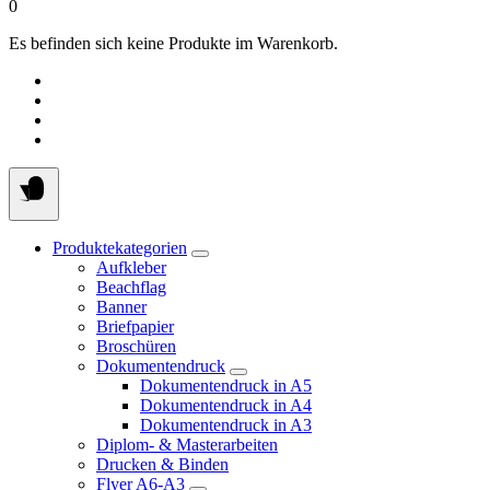
0
Es befinden sich keine Produkte im Warenkorb.
Produktekategorien
Aufkleber
Beachflag
Banner
Briefpapier
Broschüren
Dokumentendruck
Dokumentendruck in A5
Dokumentendruck in A4
Dokumentendruck in A3
Diplom- & Masterarbeiten
Drucken & Binden
Flyer A6-A3