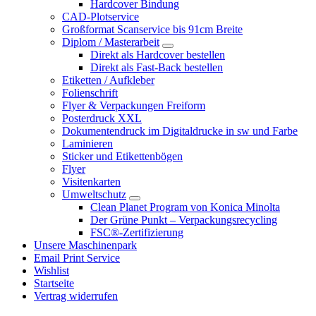
Hardcover Bindung
CAD-Plotservice
Großformat Scanservice bis 91cm Breite
Diplom / Masterarbeit
Direkt als Hardcover bestellen
Direkt als Fast-Back bestellen
Etiketten / Aufkleber
Folienschrift
Flyer & Verpackungen Freiform
Posterdruck XXL
Dokumentendruck im Digitaldrucke in sw und Farbe
Laminieren
Sticker und Etikettenbögen
Flyer
Visitenkarten
Umweltschutz
Clean Planet Program von Konica Minolta
Der Grüne Punkt – Verpackungsrecycling
FSC®-Zertifizierung
Unsere Maschinenpark
Email Print Service
Wishlist
Startseite
Vertrag widerrufen