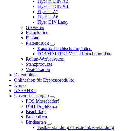
Flyer in DIN A3
Flyer in DIN A4
Flyer in A5
Flyer in A6
Flyer DIN Lang
Gravieren
Klappkarten
Plakate
Plattendruck
Kapafix Leichtschaumplatten
FOAMALITE PVC – Hartschaumplatte
Rollup-Werbesystem
Stanzprodukte
Visitenkarten
Datenupload
Onlineshop für Expressprodukte
Konto
ANFAHRT
Unsere Leistungen
POS Messebedarf
USB-Duplikation
Beachflags
Broschüren
Bindearten
Fastbackbindung / Heisleimklebebindung