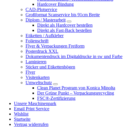
Hardcover Bindung
CAD-Plotservice
Großformat Scanservice bis 91cm Breite
Diplom / Masterarbeit
Direkt als Hardcover bestellen
Direkt als Fast-Back bestellen
Etiketten / Aufkleber
Folienschrift
Flyer & Verpackungen Freiform
Posterdruck XXL
Dokumentendruck im Digitaldrucke in sw und Farbe
Laminieren
Sticker und Etikettenbögen
Flyer
Visitenkarten
Umweltschutz
Clean Planet Program von Konica Minolta
Der Grüne Punkt – Verpackungsrecycling
FSC®-Zertifizierung
Unsere Maschinenpark
Email Print Service
Wishlist
Startseite
Vertrag widerrufen