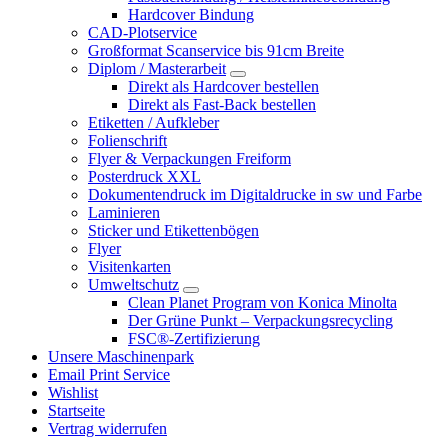
Hardcover Bindung
CAD-Plotservice
Großformat Scanservice bis 91cm Breite
Diplom / Masterarbeit
Direkt als Hardcover bestellen
Direkt als Fast-Back bestellen
Etiketten / Aufkleber
Folienschrift
Flyer & Verpackungen Freiform
Posterdruck XXL
Dokumentendruck im Digitaldrucke in sw und Farbe
Laminieren
Sticker und Etikettenbögen
Flyer
Visitenkarten
Umweltschutz
Clean Planet Program von Konica Minolta
Der Grüne Punkt – Verpackungsrecycling
FSC®-Zertifizierung
Unsere Maschinenpark
Email Print Service
Wishlist
Startseite
Vertrag widerrufen