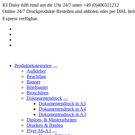
Springe
KI Daisy hilft rund um die Uhr 24/7 unter +49 (0)406521212
zum
Online 24/7 Druckprodukte Bestellen und abholen oder per DHL lief
Inhalt
Express verfügbar.
Produktekategorien
Aufkleber
Beachflag
Banner
Briefpapier
Broschüren
Dokumentendruck
Dokumentendruck in A5
Dokumentendruck in A4
Dokumentendruck in A3
Diplom- & Masterarbeiten
Drucken & Binden
Flyer A6-A3