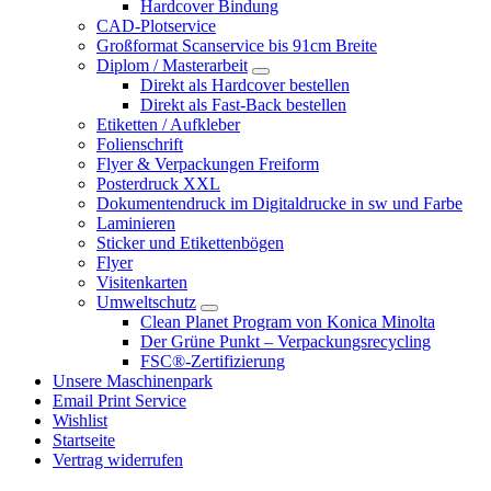
Hardcover Bindung
CAD-Plotservice
Großformat Scanservice bis 91cm Breite
Diplom / Masterarbeit
Direkt als Hardcover bestellen
Direkt als Fast-Back bestellen
Etiketten / Aufkleber
Folienschrift
Flyer & Verpackungen Freiform
Posterdruck XXL
Dokumentendruck im Digitaldrucke in sw und Farbe
Laminieren
Sticker und Etikettenbögen
Flyer
Visitenkarten
Umweltschutz
Clean Planet Program von Konica Minolta
Der Grüne Punkt – Verpackungsrecycling
FSC®-Zertifizierung
Unsere Maschinenpark
Email Print Service
Wishlist
Startseite
Vertrag widerrufen