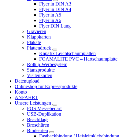
Flyer in DIN A3
Flyer in DIN A4
Flyer in A5
Flyer in A6
Flyer DIN Lang
Gravieren
Klappkarten
Plakate
Plattendruck
Kapafix Leichtschaumplatten
FOAMALITE PVC – Hartschaumplatte
Rollup-Werbesystem
Stanzprodukte
Visitenkarten
Datenupload
Onlineshop für Expressprodukte
Konto
ANFAHRT
Unsere Leistungen
POS Messebedarf
USB-Duplikation
Beachflags
Broschüren
Bindearten
Fastbackbindung / Heisleimklebebindung