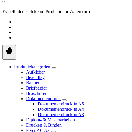
0
Es befinden sich keine Produkte im Warenkorb.
Produktekategorien
Aufkleber
Beachflag
Banner
Briefpapier
Broschüren
Dokumentendruck
Dokumentendruck in A5
Dokumentendruck in A4
Dokumentendruck in A3
Diplom- & Masterarbeiten
Drucken & Binden
Flyer A6-A3