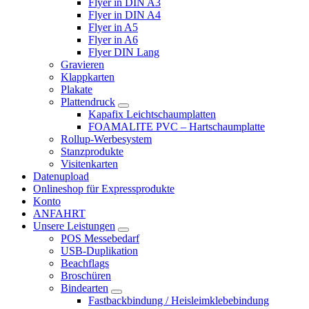
Flyer in DIN A3
Flyer in DIN A4
Flyer in A5
Flyer in A6
Flyer DIN Lang
Gravieren
Klappkarten
Plakate
Plattendruck
Kapafix Leichtschaumplatten
FOAMALITE PVC – Hartschaumplatte
Rollup-Werbesystem
Stanzprodukte
Visitenkarten
Datenupload
Onlineshop für Expressprodukte
Konto
ANFAHRT
Unsere Leistungen
POS Messebedarf
USB-Duplikation
Beachflags
Broschüren
Bindearten
Fastbackbindung / Heisleimklebebindung