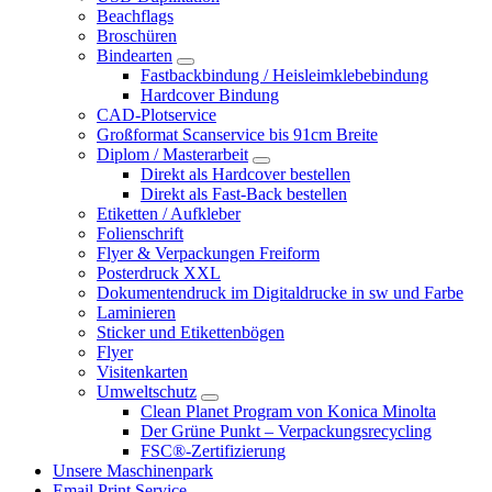
Beachflags
Broschüren
Bindearten
Fastbackbindung / Heisleimklebebindung
Hardcover Bindung
CAD-Plotservice
Großformat Scanservice bis 91cm Breite
Diplom / Masterarbeit
Direkt als Hardcover bestellen
Direkt als Fast-Back bestellen
Etiketten / Aufkleber
Folienschrift
Flyer & Verpackungen Freiform
Posterdruck XXL
Dokumentendruck im Digitaldrucke in sw und Farbe
Laminieren
Sticker und Etikettenbögen
Flyer
Visitenkarten
Umweltschutz
Clean Planet Program von Konica Minolta
Der Grüne Punkt – Verpackungsrecycling
FSC®-Zertifizierung
Unsere Maschinenpark
Email Print Service