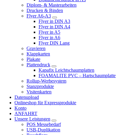
Diplom- & Masterarbeiten
Drucken & Binden
Flyer A6-A3
Flyer in DIN A3
Flyer in DIN A4
Flyer in A5
Flyer in A6
Flyer DIN Lang
Gravieren
Klappkarten
Plakate
Plattendruck
Kapafix Leichtschaumplatten
FOAMALITE PVC – Hartschaumplatte
Rollup-Werbesystem
Stanzprodukte
Visitenkarten
Datenupload
Onlineshop für Expressprodukte
Konto
ANFAHRT
Unsere Leistungen
POS Messebedarf
USB-Duplikation