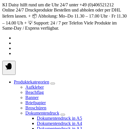
Springe
KI Daisy hilft rund um die Uhr 24/7 unter +49 (0)406521212
zum
Online 24/7 Druckprodukte Bestellen und abholen oder per DHL
Inhalt
liefern lassen. + 📦 Abholung: Mo–Do 11.30 – 17.00 Uhr · Fr 11.30
– 14.00 Uh + 💡 Support: 24 / 7 per Telefon Viele Produkte im
Same-Day / Express verfügbar.
Produktekategorien
Aufkleber
Beachflag
Banner
Briefpapier
Broschüren
Dokumentendruck
Dokumentendruck in A5
Dokumentendruck in A4
Dokumentendruck in A3