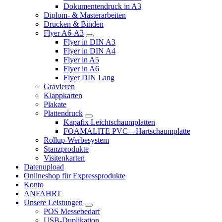
Dokumentendruck in A3
Diplom- & Masterarbeiten
Drucken & Binden
Flyer A6-A3
Flyer in DIN A3
Flyer in DIN A4
Flyer in A5
Flyer in A6
Flyer DIN Lang
Gravieren
Klappkarten
Plakate
Plattendruck
Kapafix Leichtschaumplatten
FOAMALITE PVC – Hartschaumplatte
Rollup-Werbesystem
Stanzprodukte
Visitenkarten
Datenupload
Onlineshop für Expressprodukte
Konto
ANFAHRT
Unsere Leistungen
POS Messebedarf
USB-Duplikation