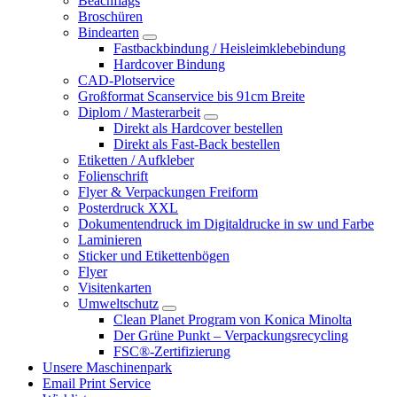
Beachflags
Broschüren
Bindearten
Fastbackbindung / Heisleimklebebindung
Hardcover Bindung
CAD-Plotservice
Großformat Scanservice bis 91cm Breite
Diplom / Masterarbeit
Direkt als Hardcover bestellen
Direkt als Fast-Back bestellen
Etiketten / Aufkleber
Folienschrift
Flyer & Verpackungen Freiform
Posterdruck XXL
Dokumentendruck im Digitaldrucke in sw und Farbe
Laminieren
Sticker und Etikettenbögen
Flyer
Visitenkarten
Umweltschutz
Clean Planet Program von Konica Minolta
Der Grüne Punkt – Verpackungsrecycling
FSC®-Zertifizierung
Unsere Maschinenpark
Email Print Service