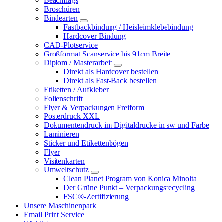
Beachflags
Broschüren
Bindearten
Fastbackbindung / Heisleimklebebindung
Hardcover Bindung
CAD-Plotservice
Großformat Scanservice bis 91cm Breite
Diplom / Masterarbeit
Direkt als Hardcover bestellen
Direkt als Fast-Back bestellen
Etiketten / Aufkleber
Folienschrift
Flyer & Verpackungen Freiform
Posterdruck XXL
Dokumentendruck im Digitaldrucke in sw und Farbe
Laminieren
Sticker und Etikettenbögen
Flyer
Visitenkarten
Umweltschutz
Clean Planet Program von Konica Minolta
Der Grüne Punkt – Verpackungsrecycling
FSC®-Zertifizierung
Unsere Maschinenpark
Email Print Service