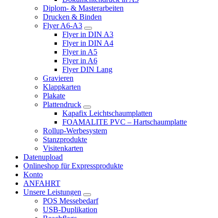
Diplom- & Masterarbeiten
Drucken & Binden
Flyer A6-A3
Flyer in DIN A3
Flyer in DIN A4
Flyer in A5
Flyer in A6
Flyer DIN Lang
Gravieren
Klappkarten
Plakate
Plattendruck
Kapafix Leichtschaumplatten
FOAMALITE PVC – Hartschaumplatte
Rollup-Werbesystem
Stanzprodukte
Visitenkarten
Datenupload
Onlineshop für Expressprodukte
Konto
ANFAHRT
Unsere Leistungen
POS Messebedarf
USB-Duplikation