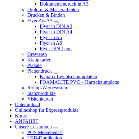
Dokumentendruck in A3
Diplom- & Masterarbeiten
Drucken & Binden
Flyer A6-A3
Flyer in DIN A3
Flyer in DIN A4
Flyer in A5
Flyer in A6
Flyer DIN Lang
Gravieren
Klappkarten
Plakate
Plattendruck
Kapafix Leichtschaumplatten
FOAMALITE PVC – Hartschaumplatte
Rollup-Werbesystem
Stanzprodukte
Visitenkarten
Datenupload
Onlineshop für Expressprodukte
Konto
ANFAHRT
Unsere Leistungen
POS Messebedarf
USB-Duplikation