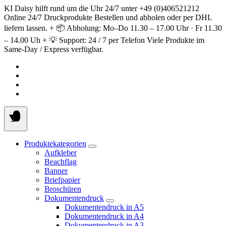
Springe
KI Daisy hilft rund um die Uhr 24/7 unter +49 (0)406521212
zum
Online 24/7 Druckprodukte Bestellen und abholen oder per DHL
Inhalt
liefern lassen. + 📦 Abholung: Mo–Do 11.30 – 17.00 Uhr · Fr 11.30
– 14.00 Uh + 💡 Support: 24 / 7 per Telefon Viele Produkte im
Same-Day / Express verfügbar.
Produktekategorien
Aufkleber
Beachflag
Banner
Briefpapier
Broschüren
Dokumentendruck
Dokumentendruck in A5
Dokumentendruck in A4
Dokumentendruck in A3