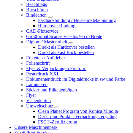
Beachflags
Broschüren
Bindearten
Fastbackbindung / Heisleimklebebindung
Hardcover Bindung
CAD-Plotservice
Großformat Scanservice bis 91cm Breite
Diplom / Masterarbeit
Direkt als Hardcover bestellen
Direkt als Fast-Back bestellen
Etiketten / Aufkleber
Folienschrift
Flyer & Verpackungen Freiform
Posterdruck XXL
Dokumentendruck im Digitaldrucke in sw und Farbe
Laminieren
Sticker und Etikettenbögen
Flyer
Visitenkarten
Umweltschutz
Clean Planet Program von Konica Minolta
Der Grüne Punkt – Verpackungsrecycling
FSC®-Zertifizierung
Unsere Maschinenpark
Email Print Service