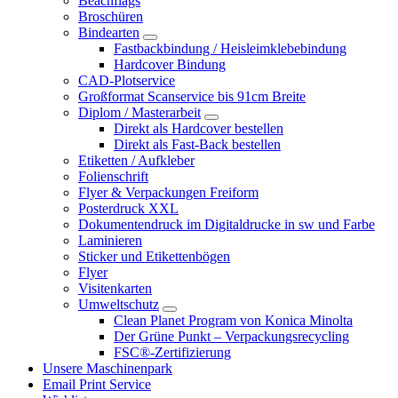
Beachflags
Broschüren
Bindearten
Fastbackbindung / Heisleimklebebindung
Hardcover Bindung
CAD-Plotservice
Großformat Scanservice bis 91cm Breite
Diplom / Masterarbeit
Direkt als Hardcover bestellen
Direkt als Fast-Back bestellen
Etiketten / Aufkleber
Folienschrift
Flyer & Verpackungen Freiform
Posterdruck XXL
Dokumentendruck im Digitaldrucke in sw und Farbe
Laminieren
Sticker und Etikettenbögen
Flyer
Visitenkarten
Umweltschutz
Clean Planet Program von Konica Minolta
Der Grüne Punkt – Verpackungsrecycling
FSC®-Zertifizierung
Unsere Maschinenpark
Email Print Service