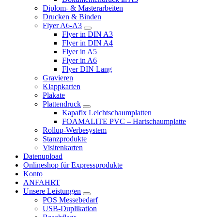
Diplom- & Masterarbeiten
Drucken & Binden
Flyer A6-A3
Flyer in DIN A3
Flyer in DIN A4
Flyer in A5
Flyer in A6
Flyer DIN Lang
Gravieren
Klappkarten
Plakate
Plattendruck
Kapafix Leichtschaumplatten
FOAMALITE PVC – Hartschaumplatte
Rollup-Werbesystem
Stanzprodukte
Visitenkarten
Datenupload
Onlineshop für Expressprodukte
Konto
ANFAHRT
Unsere Leistungen
POS Messebedarf
USB-Duplikation