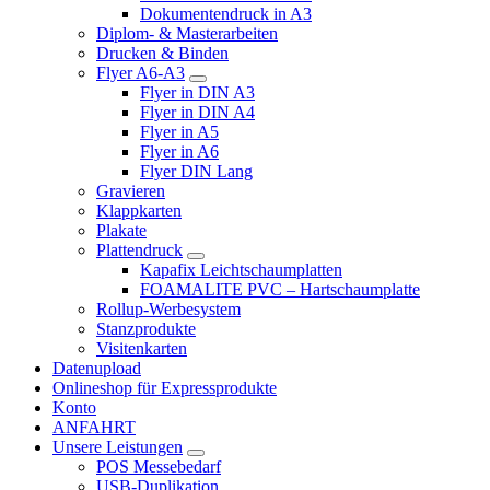
Dokumentendruck in A3
Diplom- & Masterarbeiten
Drucken & Binden
Flyer A6-A3
Flyer in DIN A3
Flyer in DIN A4
Flyer in A5
Flyer in A6
Flyer DIN Lang
Gravieren
Klappkarten
Plakate
Plattendruck
Kapafix Leichtschaumplatten
FOAMALITE PVC – Hartschaumplatte
Rollup-Werbesystem
Stanzprodukte
Visitenkarten
Datenupload
Onlineshop für Expressprodukte
Konto
ANFAHRT
Unsere Leistungen
POS Messebedarf
USB-Duplikation