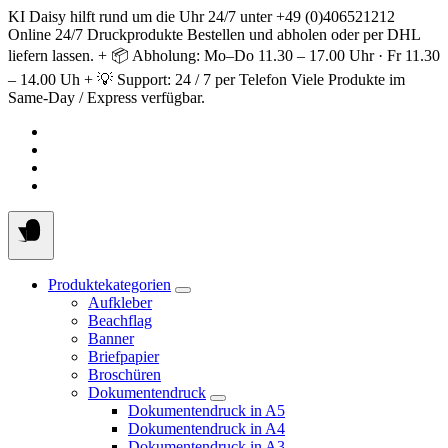
Springe
KI Daisy hilft rund um die Uhr 24/7 unter +49 (0)406521212
zum
Online 24/7 Druckprodukte Bestellen und abholen oder per DHL
Inhalt
liefern lassen. + 📦 Abholung: Mo–Do 11.30 – 17.00 Uhr · Fr 11.30
– 14.00 Uh + 💡 Support: 24 / 7 per Telefon Viele Produkte im
Same-Day / Express verfügbar.
Produktekategorien
Aufkleber
Beachflag
Banner
Briefpapier
Broschüren
Dokumentendruck
Dokumentendruck in A5
Dokumentendruck in A4
Dokumentendruck in A3