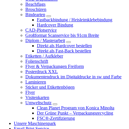
Beachflags
Broschüren
Bindearten
Fastbackbindung / Heisleimklebebindung
Hardcover Bindung
CAD-Plotservice
Großformat Scanservice bis 91cm Breite
Diplom / Masterarbeit
Direkt als Hardcover bestellen
Direkt als Fast-Back bestellen
Etiketten / Aufkleber
Folienschrift
Flyer & Verpackungen Freiform
Posterdruck XXL
Dokumentendruck im Digitaldrucke in sw und Farbe
Laminieren
Sticker und Etikettenbögen
Flyer
Visitenkarten
Umweltschutz
Clean Planet Program von Konica Minolta
Der Grüne Punkt – Verpackungsrecycling
FSC®-Zertifizierung
Unsere Maschinenpark
Email Print Service