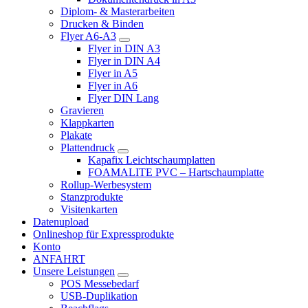
Diplom- & Masterarbeiten
Drucken & Binden
Flyer A6-A3
Flyer in DIN A3
Flyer in DIN A4
Flyer in A5
Flyer in A6
Flyer DIN Lang
Gravieren
Klappkarten
Plakate
Plattendruck
Kapafix Leichtschaumplatten
FOAMALITE PVC – Hartschaumplatte
Rollup-Werbesystem
Stanzprodukte
Visitenkarten
Datenupload
Onlineshop für Expressprodukte
Konto
ANFAHRT
Unsere Leistungen
POS Messebedarf
USB-Duplikation