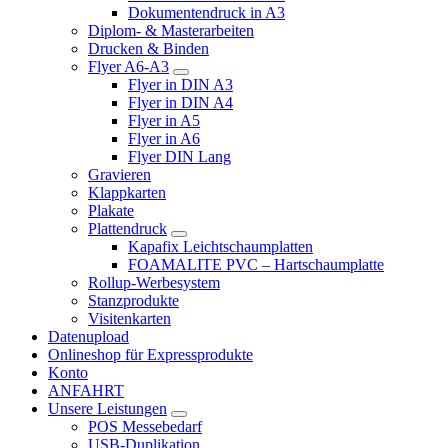
Dokumentendruck in A3
Diplom- & Masterarbeiten
Drucken & Binden
Flyer A6-A3
Flyer in DIN A3
Flyer in DIN A4
Flyer in A5
Flyer in A6
Flyer DIN Lang
Gravieren
Klappkarten
Plakate
Plattendruck
Kapafix Leichtschaumplatten
FOAMALITE PVC – Hartschaumplatte
Rollup-Werbesystem
Stanzprodukte
Visitenkarten
Datenupload
Onlineshop für Expressprodukte
Konto
ANFAHRT
Unsere Leistungen
POS Messebedarf
USB-Duplikation