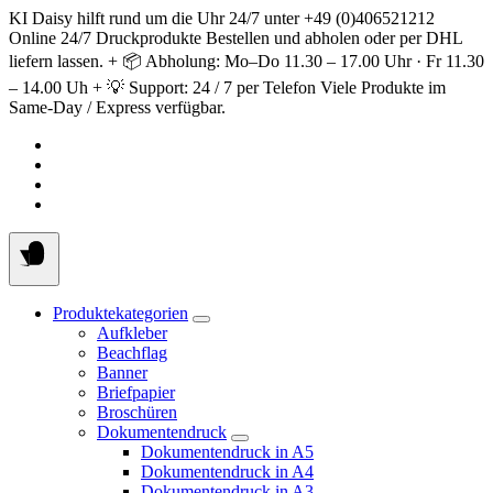
Springe
KI Daisy hilft rund um die Uhr 24/7 unter +49 (0)406521212
zum
Online 24/7 Druckprodukte Bestellen und abholen oder per DHL
Inhalt
liefern lassen. + 📦 Abholung: Mo–Do 11.30 – 17.00 Uhr · Fr 11.30
– 14.00 Uh + 💡 Support: 24 / 7 per Telefon Viele Produkte im
Same-Day / Express verfügbar.
Produktekategorien
Aufkleber
Beachflag
Banner
Briefpapier
Broschüren
Dokumentendruck
Dokumentendruck in A5
Dokumentendruck in A4
Dokumentendruck in A3