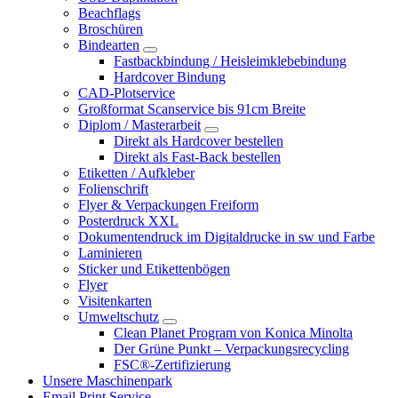
Beachflags
Broschüren
Bindearten
Fastbackbindung / Heisleimklebebindung
Hardcover Bindung
CAD-Plotservice
Großformat Scanservice bis 91cm Breite
Diplom / Masterarbeit
Direkt als Hardcover bestellen
Direkt als Fast-Back bestellen
Etiketten / Aufkleber
Folienschrift
Flyer & Verpackungen Freiform
Posterdruck XXL
Dokumentendruck im Digitaldrucke in sw und Farbe
Laminieren
Sticker und Etikettenbögen
Flyer
Visitenkarten
Umweltschutz
Clean Planet Program von Konica Minolta
Der Grüne Punkt – Verpackungsrecycling
FSC®-Zertifizierung
Unsere Maschinenpark
Email Print Service