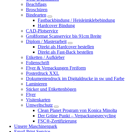
Beachflags
Broschüren
Bindearten
Fastbackbindung / Heisleimklebebindung
Hardcover Bindung
CAD-Plotservice
Großformat Scanservice bis 91cm Breite
Diplom / Masterarbeit
Direkt als Hardcover bestellen
Direkt als Fast-Back bestellen
Etiketten / Aufkleber
Folienschrift
Flyer & Verpackungen Freiform
Posterdruck XXL
Dokumentendruck im Digitaldrucke in sw und Farbe
Laminieren
Sticker und Etikettenbögen
Flyer
Visitenkarten
Umweltschutz
Clean Planet Program von Konica Minolta
Der Grüne Punkt – Verpackungsrecycling
FSC®-Zertifizierung
Unsere Maschinenpark
Email Print Service