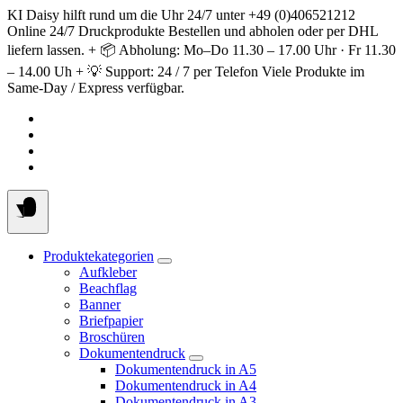
Springe
KI Daisy hilft rund um die Uhr 24/7 unter +49 (0)406521212
zum
Online 24/7 Druckprodukte Bestellen und abholen oder per DHL
Inhalt
liefern lassen. + 📦 Abholung: Mo–Do 11.30 – 17.00 Uhr · Fr 11.30
– 14.00 Uh + 💡 Support: 24 / 7 per Telefon Viele Produkte im
Same-Day / Express verfügbar.
Produktekategorien
Aufkleber
Beachflag
Banner
Briefpapier
Broschüren
Dokumentendruck
Dokumentendruck in A5
Dokumentendruck in A4
Dokumentendruck in A3