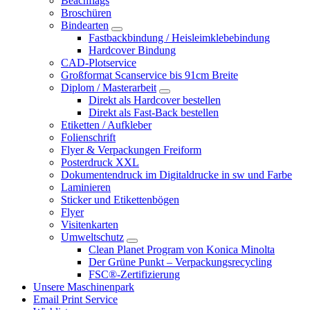
Beachflags
Broschüren
Bindearten
Fastbackbindung / Heisleimklebebindung
Hardcover Bindung
CAD-Plotservice
Großformat Scanservice bis 91cm Breite
Diplom / Masterarbeit
Direkt als Hardcover bestellen
Direkt als Fast-Back bestellen
Etiketten / Aufkleber
Folienschrift
Flyer & Verpackungen Freiform
Posterdruck XXL
Dokumentendruck im Digitaldrucke in sw und Farbe
Laminieren
Sticker und Etikettenbögen
Flyer
Visitenkarten
Umweltschutz
Clean Planet Program von Konica Minolta
Der Grüne Punkt – Verpackungsrecycling
FSC®-Zertifizierung
Unsere Maschinenpark
Email Print Service