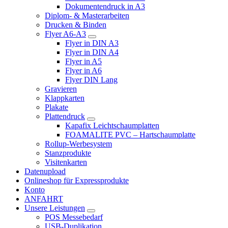
Dokumentendruck in A3
Diplom- & Masterarbeiten
Drucken & Binden
Flyer A6-A3
Flyer in DIN A3
Flyer in DIN A4
Flyer in A5
Flyer in A6
Flyer DIN Lang
Gravieren
Klappkarten
Plakate
Plattendruck
Kapafix Leichtschaumplatten
FOAMALITE PVC – Hartschaumplatte
Rollup-Werbesystem
Stanzprodukte
Visitenkarten
Datenupload
Onlineshop für Expressprodukte
Konto
ANFAHRT
Unsere Leistungen
POS Messebedarf
USB-Duplikation