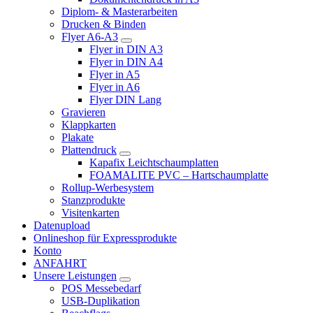
Diplom- & Masterarbeiten
Drucken & Binden
Flyer A6-A3
Flyer in DIN A3
Flyer in DIN A4
Flyer in A5
Flyer in A6
Flyer DIN Lang
Gravieren
Klappkarten
Plakate
Plattendruck
Kapafix Leichtschaumplatten
FOAMALITE PVC – Hartschaumplatte
Rollup-Werbesystem
Stanzprodukte
Visitenkarten
Datenupload
Onlineshop für Expressprodukte
Konto
ANFAHRT
Unsere Leistungen
POS Messebedarf
USB-Duplikation