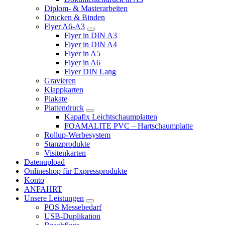
Diplom- & Masterarbeiten
Drucken & Binden
Flyer A6-A3
Flyer in DIN A3
Flyer in DIN A4
Flyer in A5
Flyer in A6
Flyer DIN Lang
Gravieren
Klappkarten
Plakate
Plattendruck
Kapafix Leichtschaumplatten
FOAMALITE PVC – Hartschaumplatte
Rollup-Werbesystem
Stanzprodukte
Visitenkarten
Datenupload
Onlineshop für Expressprodukte
Konto
ANFAHRT
Unsere Leistungen
POS Messebedarf
USB-Duplikation