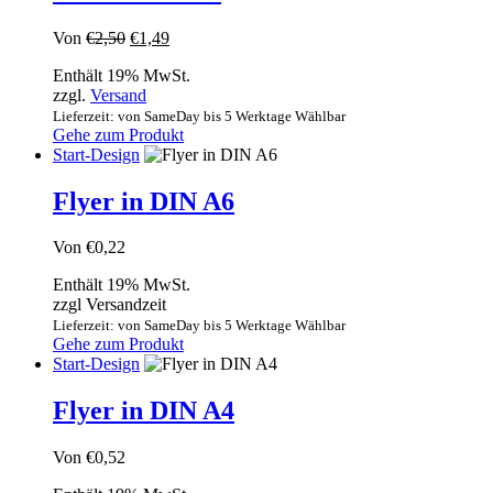
Ursprünglicher
Aktueller
Von
€
2,50
€
1,49
Preis
Preis
Enthält 19% MwSt.
war:
ist:
zzgl.
Versand
€2,50
€1,49.
Lieferzeit: von SameDay bis 5 Werktage Wählbar
Gehe zum Produkt
Start-Design
Flyer in DIN A6
Von
€
0,22
Enthält 19% MwSt.
zzgl Versandzeit
Lieferzeit: von SameDay bis 5 Werktage Wählbar
Gehe zum Produkt
Start-Design
Flyer in DIN A4
Von
€
0,52