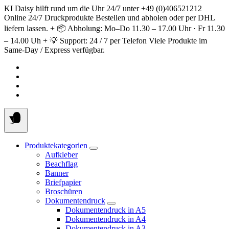
Springe
KI Daisy hilft rund um die Uhr 24/7 unter +49 (0)406521212
zum
Online 24/7 Druckprodukte Bestellen und abholen oder per DHL
Inhalt
liefern lassen. + 📦 Abholung: Mo–Do 11.30 – 17.00 Uhr · Fr 11.30
– 14.00 Uh + 💡 Support: 24 / 7 per Telefon Viele Produkte im
Same-Day / Express verfügbar.
Produktekategorien
Aufkleber
Beachflag
Banner
Briefpapier
Broschüren
Dokumentendruck
Dokumentendruck in A5
Dokumentendruck in A4
Dokumentendruck in A3