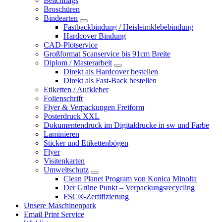
Beachflags
Broschüren
Bindearten
Fastbackbindung / Heisleimklebebindung
Hardcover Bindung
CAD-Plotservice
Großformat Scanservice bis 91cm Breite
Diplom / Masterarbeit
Direkt als Hardcover bestellen
Direkt als Fast-Back bestellen
Etiketten / Aufkleber
Folienschrift
Flyer & Verpackungen Freiform
Posterdruck XXL
Dokumentendruck im Digitaldrucke in sw und Farbe
Laminieren
Sticker und Etikettenbögen
Flyer
Visitenkarten
Umweltschutz
Clean Planet Program von Konica Minolta
Der Grüne Punkt – Verpackungsrecycling
FSC®-Zertifizierung
Unsere Maschinenpark
Email Print Service