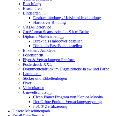
Beachflags
Broschüren
Bindearten
Fastbackbindung / Heisleimklebebindung
Hardcover Bindung
CAD-Plotservice
Großformat Scanservice bis 91cm Breite
Diplom / Masterarbeit
Direkt als Hardcover bestellen
Direkt als Fast-Back bestellen
Etiketten / Aufkleber
Folienschrift
Flyer & Verpackungen Freiform
Posterdruck XXL
Dokumentendruck im Digitaldrucke in sw und Farbe
Laminieren
Sticker und Etikettenbögen
Flyer
Visitenkarten
Umweltschutz
Clean Planet Program von Konica Minolta
Der Grüne Punkt – Verpackungsrecycling
FSC®-Zertifizierung
Unsere Maschinenpark
Email Print Service