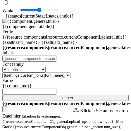
Winkel
{{stages[currentStage].states.angle}}
{{component.general.title}}
Fertig
{{resource.components[resource.currentComponent].general.title}}
{{sattr.sattr_name}}
{{sattr.attr_name}}
{{resource.components[resource.currentComponent].general.desc
Inhalt
Font family
Farbe
{{color.name}}
Löschen
{{resource.components[resource.currentComponent].general.desc
Klicken Sie auf oder drop
Datei hier
Erlauben Erweiterungen:
{{resource.currentComponentObj.general.upload_option.allow_type}}
Min
Größe {{resource.currentComponentObj.general.upload_option.min_size}}