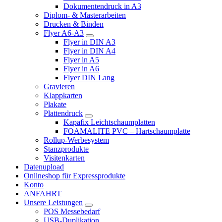
Dokumentendruck in A3
Diplom- & Masterarbeiten
Drucken & Binden
Flyer A6-A3
Flyer in DIN A3
Flyer in DIN A4
Flyer in A5
Flyer in A6
Flyer DIN Lang
Gravieren
Klappkarten
Plakate
Plattendruck
Kapafix Leichtschaumplatten
FOAMALITE PVC – Hartschaumplatte
Rollup-Werbesystem
Stanzprodukte
Visitenkarten
Datenupload
Onlineshop für Expressprodukte
Konto
ANFAHRT
Unsere Leistungen
POS Messebedarf
USB-Duplikation