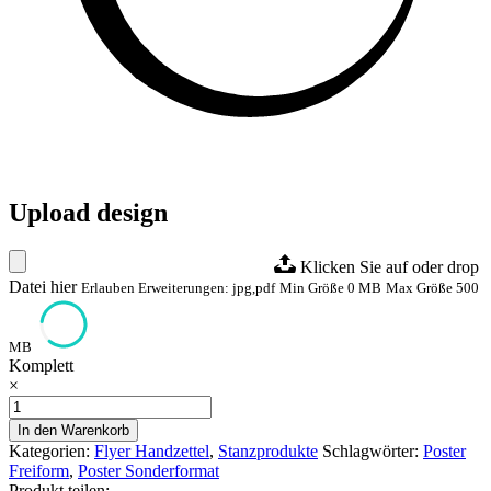
Upload design
Klicken Sie auf oder drop
Datei hier
Erlauben Erweiterungen: jpg,pdf
Min Größe 0 MB
Max Größe 500
MB
Komplett
×
Flyer
im
In den Warenkorb
Wuschformat
Kategorien:
Flyer Handzettel
,
Stanzprodukte
Schlagwörter:
Poster
Menge
Freiform
,
Poster Sonderformat
Produkt teilen: