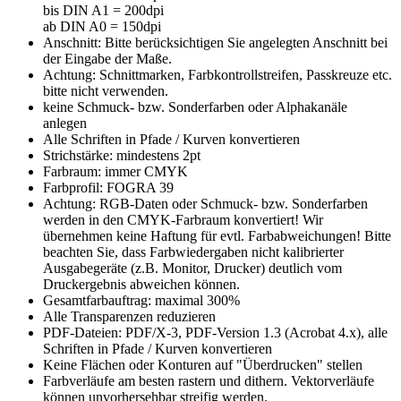
bis DIN A1 = 200dpi
ab DIN A0 = 150dpi
Anschnitt: Bitte berücksichtigen Sie angelegten Anschnitt bei
der Eingabe der Maße.
Achtung:
Schnittmarken, Farbkontrollstreifen, Passkreuze etc.
bitte nicht verwenden.
keine Schmuck- bzw. Sonderfarben oder Alphakanäle
anlegen
Alle Schriften in Pfade / Kurven konvertieren
Strichstärke: mindestens 2pt
Farbraum: immer CMYK
Farbprofil: FOGRA 39
Achtung:
RGB-Daten oder Schmuck- bzw. Sonderfarben
werden in den CMYK-Farbraum konvertiert! Wir
übernehmen keine Haftung für evtl. Farbabweichungen! Bitte
beachten Sie, dass Farbwiedergaben nicht kalibrierter
Ausgabegeräte (z.B. Monitor, Drucker) deutlich vom
Druckergebnis abweichen können.
Gesamtfarbauftrag: maximal 300%
Alle Transparenzen reduzieren
PDF-Dateien: PDF/X-3, PDF-Version 1.3 (Acrobat 4.x), alle
Schriften in Pfade / Kurven konvertieren
Keine Flächen oder Konturen auf "Überdrucken" stellen
Farbverläufe am besten rastern und dithern. Vektorverläufe
können unvorhersehbar streifig werden.