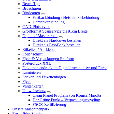
Beachflags
Broschüren
Bindearten
Fastbackbindung / Heisleimklebebindung
Hardcover Bindung
CAD-Plotservice
Großformat Scanservice bis 91cm Breite
Diplom / Masterarbeit
Direkt als Hardcover bestellen
Direkt als Fast-Back bestellen
Etiketten / Aufkleber
Folienschrift
Flyer & Verpackungen Freiform
Posterdruck XXL
Dokumentendruck im Digitaldrucke in sw und Farbe
Laminieren
Sticker und Etikettenbögen
Flyer
Visitenkarten
Umweltschutz
Clean Planet Program von Konica Minolta
Der Grüne Punkt – Verpackungsrecycling
FSC®-Zertifizierung
Unsere Maschinenpark
Email Print Service