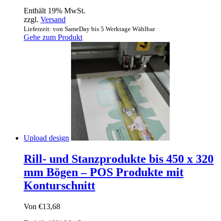
Preis
Preis
Enthält 19% MwSt.
war:
ist:
zzgl.
Versand
€2,50
€1,49.
Lieferzeit: von SameDay bis 5 Werktage Wählbar
Gehe zum Produkt
Upload design
Rill- und Stanzprodukte bis 450 x 320
mm Bögen – POS Produkte mit
Konturschnitt
Von
€
13,68