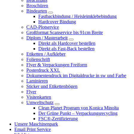
Beachflags
Broschüren
Bindearten
Fastbackbindung / Heisleimklebebindung
Hardcover Bindung
CAD-Plotservice
Großformat Scanservice bis 91cm Breite
Diplom / Masterarbeit
Direkt als Hardcover bestellen
Direkt als Fast-Back bestellen
Etiketten / Aufkleber
Folienschrift
Flyer & Verpackungen Freiform
Posterdruck XXL
Dokumentendruck im Digitaldrucke in sw und Farbe
Laminieren
Sticker und Etikettenbögen
Flyer
Visitenkarten
Umweltschutz
Clean Planet Program von Konica Minolta
Der Grüne Punkt – Verpackungsrecycling
FSC®-Zertifizierung
Unsere Maschinenpark
Email Print Service