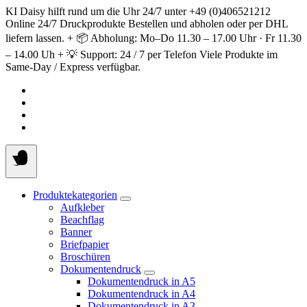
Springe
KI Daisy hilft rund um die Uhr 24/7 unter +49 (0)406521212
zum
Online 24/7 Druckprodukte Bestellen und abholen oder per DHL
Inhalt
liefern lassen. + 📦 Abholung: Mo–Do 11.30 – 17.00 Uhr · Fr 11.30
– 14.00 Uh + 💡 Support: 24 / 7 per Telefon Viele Produkte im
Same-Day / Express verfügbar.
Produktekategorien
Aufkleber
Beachflag
Banner
Briefpapier
Broschüren
Dokumentendruck
Dokumentendruck in A5
Dokumentendruck in A4
Dokumentendruck in A3