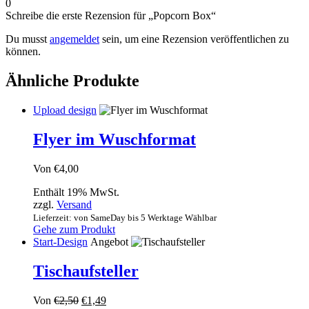
0
Schreibe die erste Rezension für „Popcorn Box“
Du musst
angemeldet
sein, um eine Rezension veröffentlichen zu
können.
Ähnliche Produkte
Upload design
Flyer im Wuschformat
Von
€
4,00
Enthält 19% MwSt.
zzgl.
Versand
Lieferzeit: von SameDay bis 5 Werktage Wählbar
Gehe zum Produkt
Start-Design
Angebot
Tischaufsteller
Ursprünglicher
Aktueller
Von
€
2,50
€
1,49