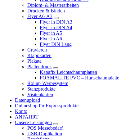
Diplom- & Masterarbeiten
Drucken & Binden
Flyer A6-A3
Flyer in DIN A3
Flyer in DIN A4
Flyer in A5
Flyer in A6
Flyer DIN Lang
Gravieren
Klappkarten
Plakate
Plattendruck
Kapafix Leichtschaumplatten
FOAMALITE PVC – Hartschaumplatte
Rollup-Werbesystem
Stanzprodukte
Visitenkarten
Datenupload
Onlineshop für Expressprodukte
Konto
ANFAHRT
Unsere Leistungen
POS Messebedarf
USB-Duplikation