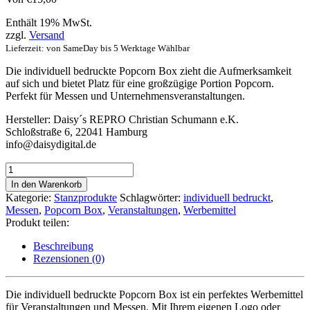
Enthält 19% MwSt.
zzgl.
Versand
Lieferzeit: von SameDay bis 5 Werktage Wählbar
Die individuell bedruckte Popcorn Box zieht die Aufmerksamkeit
auf sich und bietet Platz für eine großzügige Portion Popcorn.
Perfekt für Messen und Unternehmensveranstaltungen.
Hersteller:
Daisy´s REPRO Christian Schumann e.K.
Schloßstraße 6, 22041 Hamburg
info@daisydigital.de
Popcorn
Box
In den Warenkorb
Menge
Kategorie:
Stanzprodukte
Schlagwörter:
individuell bedruckt
,
Messen
,
Popcorn Box
,
Veranstaltungen
,
Werbemittel
Produkt teilen:
Beschreibung
Rezensionen (0)
Die individuell bedruckte Popcorn Box ist ein perfektes Werbemittel
für Veranstaltungen und Messen. Mit Ihrem eigenen Logo oder