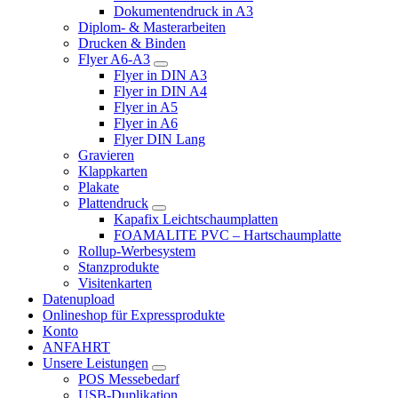
Dokumentendruck in A3
Diplom- & Masterarbeiten
Drucken & Binden
Flyer A6-A3
Flyer in DIN A3
Flyer in DIN A4
Flyer in A5
Flyer in A6
Flyer DIN Lang
Gravieren
Klappkarten
Plakate
Plattendruck
Kapafix Leichtschaumplatten
FOAMALITE PVC – Hartschaumplatte
Rollup-Werbesystem
Stanzprodukte
Visitenkarten
Datenupload
Onlineshop für Expressprodukte
Konto
ANFAHRT
Unsere Leistungen
POS Messebedarf
USB-Duplikation